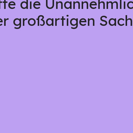
tte die Unannehmlic
er großartigen Sach