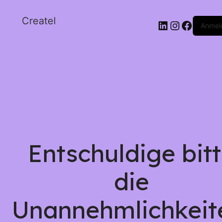
Createl
Anmel
Entschuldige bit
die
Unannehmlichkeit