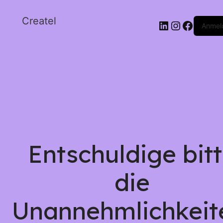
Createl
Anmel
Entschuldige bit
die
Unannehmlichkeit