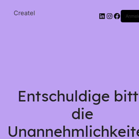
Createl
Anmel
Entschuldige bit
die
Unannehmlichkeit